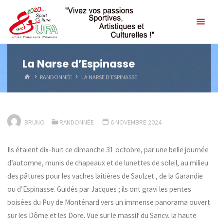
Skip
to
content
La Narse d’Espinasse
HOME
RANDONNÉE
LA NARSE D’ESPINASSE
BRUNO
RANDONNÉE
6 NOVEMBRE 2024
Ils étaient dix-huit ce dimanche 31 octobre, par une belle journée
d’automne, munis de chapeaux et de lunettes de soleil, au milieu
des pâtures pour les vaches laitières de Saulzet , de la Garandie
ou d’Espinasse. Guidés par Jacques ; ils ont gravi les pentes
boisées du Puy de Monténard vers un immense panorama ouvert
sur les Dôme et les Dore. Vue sur le massif du Sancy, la haute