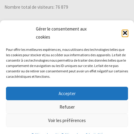
Nombre total de visiteurs:
76 879
Gérer le consentement aux
DIVERS
cookies
Pour offrir les meilleures expériences, nous utilisons des technologies telles que
Archives
les cookies pour stocker et/ou accéder aux informations des appareils. Le fait de
consentir à ces technologies nous permettra de traiter des données telles que le
comportement de navigation ou les ID uniques sur ce site. Le fait de ne pas
consentir ou de retirer son consentement peut avoir un effet négatif sur certaines
ufa-ad
caractéristiques et fonctions.
Accepter
Powered by
Kahuna
&
WordPress
.
Refuser
©2023 UFA - AUBIERE
Voir les préférences