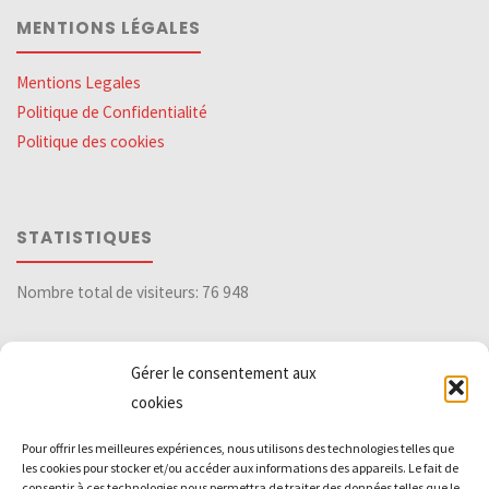
MENTIONS LÉGALES
Mentions Legales
Politique de Confidentialité
Politique des cookies
STATISTIQUES
Nombre total de visiteurs:
76 948
Gérer le consentement aux
DIVERS
cookies
Pour offrir les meilleures expériences, nous utilisons des technologies telles que
Archives
les cookies pour stocker et/ou accéder aux informations des appareils. Le fait de
consentir à ces technologies nous permettra de traiter des données telles que le