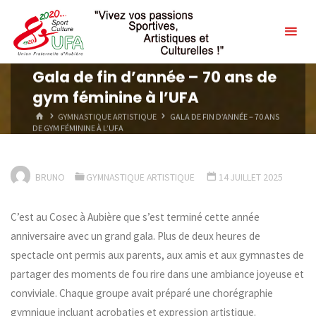
Skip
to
content
Gala de fin d’année – 70 ans de
gym féminine à l’UFA
HOME
GYMNASTIQUE ARTISTIQUE
GALA DE FIN D’ANNÉE – 70 ANS
DE GYM FÉMININE À L’UFA
BRUNO
GYMNASTIQUE ARTISTIQUE
14 JUILLET 2025
C’est au Cosec à Aubière que s’est terminé cette année
anniversaire avec un grand gala. Plus de deux heures de
spectacle ont permis aux parents, aux amis et aux gymnastes de
partager des moments de fou rire dans une ambiance joyeuse et
conviviale. Chaque groupe avait préparé une chorégraphie
gymnique incluant acrobaties et expression artistique.