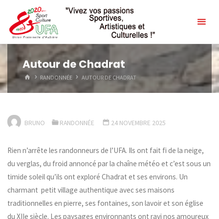
Skip
to
content
Autour de Chadrat
HOME
RANDONNÉE
AUTOUR DE CHADRAT
BRUNO
RANDONNÉE
24 NOVEMBRE 2025
Rien n’arrête les randonneurs de l’UFA. Ils ont fait fi de la neige,
du verglas, du froid annoncé par la chaîne météo et c’est sous un
timide soleil qu’ils ont exploré Chadrat et ses environs. Un
charmant petit village authentique avec ses maisons
traditionnelles en pierre, ses fontaines, son lavoir et son église
du XIIe siècle. Les paysages environnants ont ravi nos amoureux