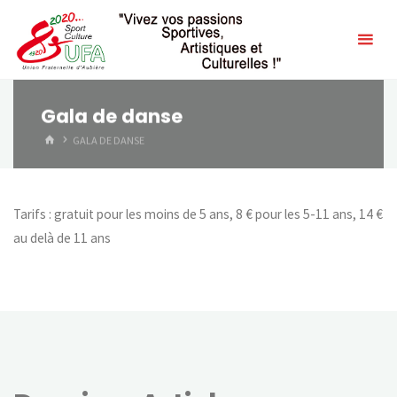
Skip
to
content
Gala de danse
HOME
GALA DE DANSE
Tarifs : gratuit pour les moins de 5 ans, 8 € pour les 5-11 ans, 14 €
au delà de 11 ans