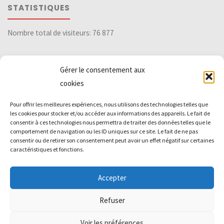
STATISTIQUES
Nombre total de visiteurs:
76 877
Gérer le consentement aux
DIVERS
cookies
Pour offrir les meilleures expériences, nous utilisons des technologies telles que
Archives
les cookies pour stocker et/ou accéder aux informations des appareils. Le fait de
consentir à ces technologies nous permettra de traiter des données telles que le
comportement de navigation ou les ID uniques sur ce site. Le fait de ne pas
consentir ou de retirer son consentement peut avoir un effet négatif sur certaines
ufa-ad
caractéristiques et fonctions.
Accepter
Powered by
Kahuna
&
WordPress
.
Refuser
©2023 UFA - AUBIERE
Voir les préférences