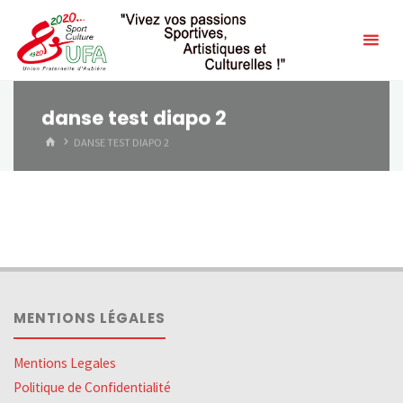
Skip
to
content
danse test diapo 2
HOME
DANSE TEST DIAPO 2
MENTIONS LÉGALES
Mentions Legales
Politique de Confidentialité