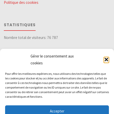
Politique des cookies
STATISTIQUES
Nombre total de visiteurs:
76 787
Gérer le consentement aux
DIVERS
cookies
Pour offrir les meilleures expériences, nous utilisons des technologies telles que
Archives
les cookies pour stocker et/ou accéder aux informations des appareils. Le fait de
consentir à ces technologies nous permettra de traiter des données telles que le
comportement de navigation ou les ID uniques sur ce site. Le fait de ne pas
consentir ou de retirer son consentement peut avoir un effet négatif sur certaines
ufa-ad
caractéristiques et fonctions.
Accepter
Powered by
Kahuna
&
WordPress
.