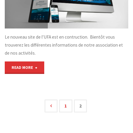
Le nouveau site de l’UFA est en contruction. Bientôt vous
trouverez les différentes informations de notre association et
de nos activités.
"Bientôt
READ MORE
un
nouveau
site
1
2
Pagination
UFA"