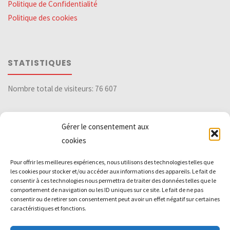
Politique de Confidentialité
Politique des cookies
STATISTIQUES
Nombre total de visiteurs:
76 607
Gérer le consentement aux
DIVERS
cookies
Pour offrir les meilleures expériences, nous utilisons des technologies telles que
Archives
les cookies pour stocker et/ou accéder aux informations des appareils. Le fait de
consentir à ces technologies nous permettra de traiter des données telles que le
comportement de navigation ou les ID uniques sur ce site. Le fait de ne pas
consentir ou de retirer son consentement peut avoir un effet négatif sur certaines
ufa-ad
caractéristiques et fonctions.